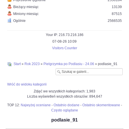
Poprzednie tygodnie
2536184
Bieżący miesiąc
13139
Miniony miesiąc
87515
Ogólnie
2566535
Your IP: 216.73.216.186
07-08-26 10:09
Visitors Counter
Start
»
Rok 2023
»
Pielgrzymka po Podlasiu - 24.06
» podlasie_91
Wróć do widoku kategorii
Zdjęć we wszystkich kategoriach: 1,983
Liczba wyświetleń wszystkich obrazów: 894,647
TOP 12:
Najwyżej oceniane
-
Ostatnio dodane
-
Ostatnio skomentowane
-
Często oglądane
podlasie_91