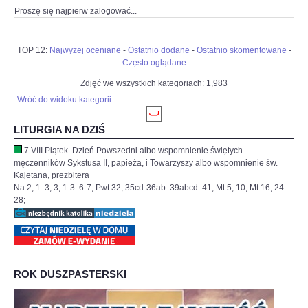
Proszę się najpierw zalogować...
TOP 12:
Najwyżej oceniane
-
Ostatnio dodane
-
Ostatnio skomentowane
-
Często oglądane
Zdjęć we wszystkich kategoriach: 1,983
Wróć do widoku kategorii
LITURGIA NA DZIŚ
7 VIII Piątek. Dzień Powszedni albo wspomnienie świętych
męczenników Sykstusa II, papieża, i Towarzyszy albo wspomnienie św.
Kajetana, prezbitera
Na 2, 1. 3; 3, 1-3. 6-7; Pwt 32, 35cd-36ab. 39abcd. 41; Mt 5, 10; Mt 16, 24-
28;
ROK DUSZPASTERSKI