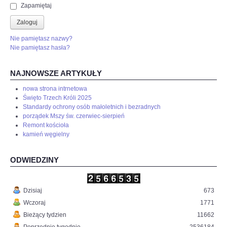
Zapamiętaj
Zaloguj
Nie pamiętasz nazwy?
Nie pamiętasz hasła?
NAJNOWSZE ARTYKUŁY
nowa strona intrnetowa
Święto Trzech Króli 2025
Standardy ochrony osób małoletnich i bezradnych
porządek Mszy św. czerwiec-sierpień
Remont kościoła
kamień węgielny
ODWIEDZINY
Dzisiaj
673
Wczoraj
1771
Bieżący tydzien
11662