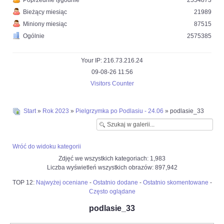
Poprzednie tygodnie
2554873
Bieżący miesiąc
21989
Miniony miesiąc
87515
Ogólnie
2575385
Your IP: 216.73.216.24
09-08-26 11:56
Visitors Counter
Start
»
Rok 2023
»
Pielgrzymka po Podlasiu - 24.06
» podlasie_33
Wróć do widoku kategorii
Zdjęć we wszystkich kategoriach: 1,983
Liczba wyświetleń wszystkich obrazów: 897,942
TOP 12:
Najwyżej oceniane
-
Ostatnio dodane
-
Ostatnio skomentowane
-
Często oglądane
podlasie_33