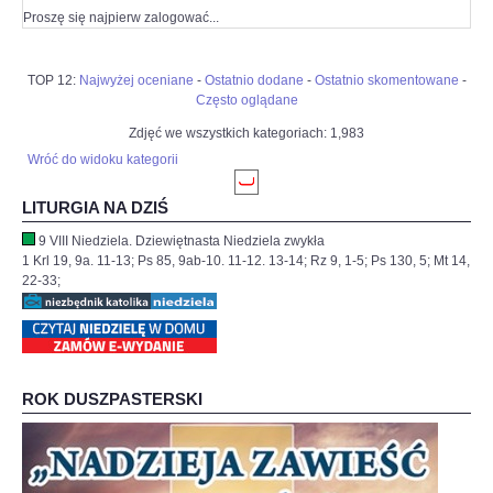
Proszę się najpierw zalogować...
TOP 12:
Najwyżej oceniane
-
Ostatnio dodane
-
Ostatnio skomentowane
-
Często oglądane
Zdjęć we wszystkich kategoriach: 1,983
Wróć do widoku kategorii
LITURGIA NA DZIŚ
9 VIII Niedziela. Dziewiętnasta Niedziela zwykła
1 Krl 19, 9a. 11-13; Ps 85, 9ab-10. 11-12. 13-14; Rz 9, 1-5; Ps 130, 5; Mt 14,
22-33;
ROK DUSZPASTERSKI