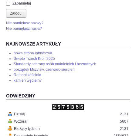
Zapamiętaj
Zaloguj
Nie pamiętasz nazwy?
Nie pamiętasz hasła?
NAJNOWSZE ARTYKUŁY
nowa strona intrnetowa
Święto Trzech Króli 2025
Standardy ochrony osób małoletnich i bezradnych
porządek Mszy św. czerwiec-sierpień
Remont kościoła
kamień węgielny
ODWIEDZINY
Dzisiaj
2131
Wczoraj
5607
Bieżący tydzien
2131