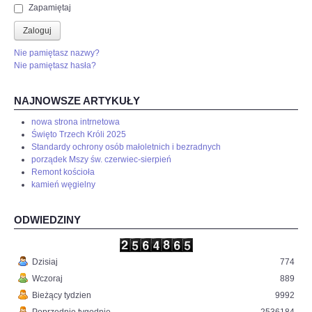
Zapamiętaj
Zaloguj
Nie pamiętasz nazwy?
Nie pamiętasz hasła?
NAJNOWSZE ARTYKUŁY
nowa strona intrnetowa
Święto Trzech Króli 2025
Standardy ochrony osób małoletnich i bezradnych
porządek Mszy św. czerwiec-sierpień
Remont kościoła
kamień węgielny
ODWIEDZINY
Dzisiaj
774
Wczoraj
889
Bieżący tydzien
9992