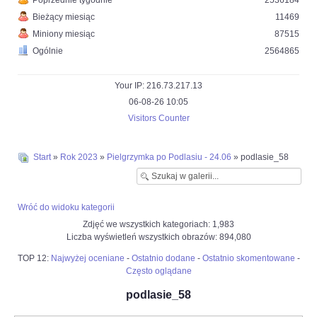
Poprzednie tygodnie
2536184
Bieżący miesiąc
11469
Miniony miesiąc
87515
Ogólnie
2564865
Your IP: 216.73.217.13
06-08-26 10:05
Visitors Counter
Start
»
Rok 2023
»
Pielgrzymka po Podlasiu - 24.06
» podlasie_58
Wróć do widoku kategorii
Zdjęć we wszystkich kategoriach: 1,983
Liczba wyświetleń wszystkich obrazów: 894,080
TOP 12:
Najwyżej oceniane
-
Ostatnio dodane
-
Ostatnio skomentowane
-
Często oglądane
podlasie_58