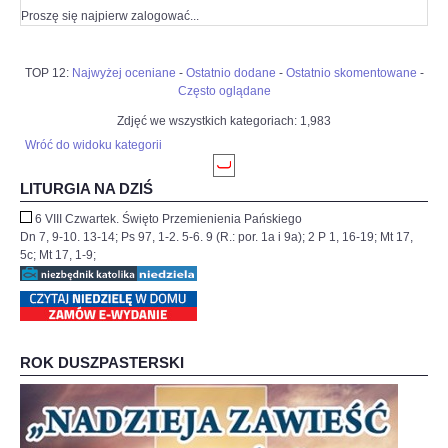
Proszę się najpierw zalogować...
TOP 12:
Najwyżej oceniane
-
Ostatnio dodane
-
Ostatnio skomentowane
-
Często oglądane
Zdjęć we wszystkich kategoriach: 1,983
Wróć do widoku kategorii
LITURGIA NA DZIŚ
6 VIII Czwartek. Święto Przemienienia Pańskiego
Dn 7, 9-10. 13-14; Ps 97, 1-2. 5-6. 9 (R.: por. 1a i 9a); 2 P 1, 16-19; Mt 17,
5c; Mt 17, 1-9;
ROK DUSZPASTERSKI