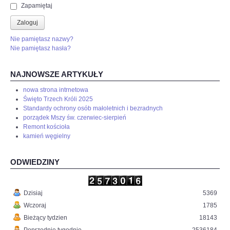
Zapamiętaj
Zaloguj
Nie pamiętasz nazwy?
Nie pamiętasz hasła?
NAJNOWSZE ARTYKUŁY
nowa strona intrnetowa
Święto Trzech Króli 2025
Standardy ochrony osób małoletnich i bezradnych
porządek Mszy św. czerwiec-sierpień
Remont kościoła
kamień węgielny
ODWIEDZINY
Dzisiaj
5369
Wczoraj
1785
Bieżący tydzien
18143