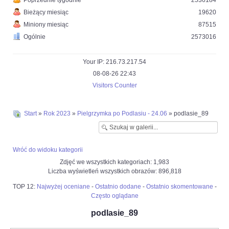
Poprzednie tygodnie
2536184
Bieżący miesiąc
19620
Miniony miesiąc
87515
Ogólnie
2573016
Your IP: 216.73.217.54
08-08-26 22:43
Visitors Counter
Start
»
Rok 2023
»
Pielgrzymka po Podlasiu - 24.06
» podlasie_89
Wróć do widoku kategorii
Zdjęć we wszystkich kategoriach: 1,983
Liczba wyświetleń wszystkich obrazów: 896,818
TOP 12:
Najwyżej oceniane
-
Ostatnio dodane
-
Ostatnio skomentowane
-
Często oglądane
podlasie_89