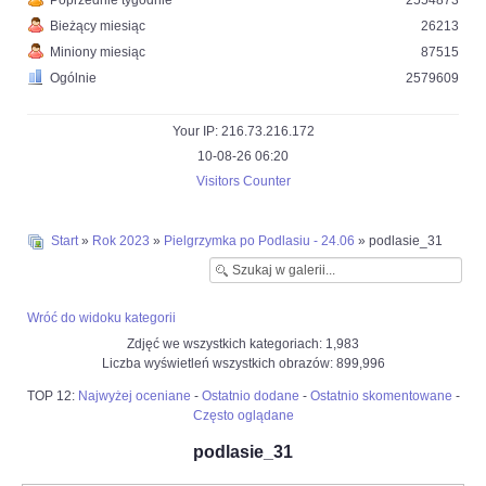
Poprzednie tygodnie
2554873
Bieżący miesiąc
26213
Miniony miesiąc
87515
Ogólnie
2579609
Your IP: 216.73.216.172
10-08-26 06:20
Visitors Counter
Start
»
Rok 2023
»
Pielgrzymka po Podlasiu - 24.06
» podlasie_31
Wróć do widoku kategorii
Zdjęć we wszystkich kategoriach: 1,983
Liczba wyświetleń wszystkich obrazów: 899,996
TOP 12:
Najwyżej oceniane
-
Ostatnio dodane
-
Ostatnio skomentowane
-
Często oglądane
podlasie_31