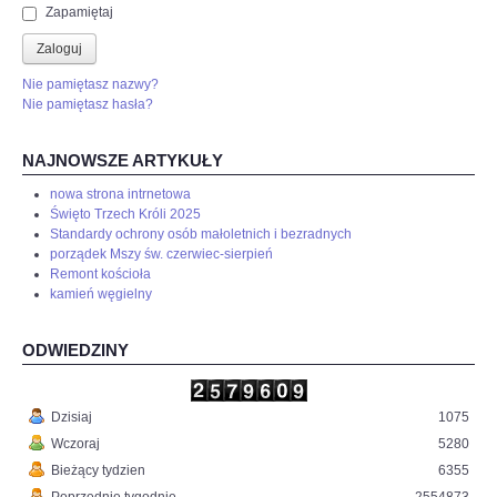
Zapamiętaj
Zaloguj
Nie pamiętasz nazwy?
Nie pamiętasz hasła?
NAJNOWSZE ARTYKUŁY
nowa strona intrnetowa
Święto Trzech Króli 2025
Standardy ochrony osób małoletnich i bezradnych
porządek Mszy św. czerwiec-sierpień
Remont kościoła
kamień węgielny
ODWIEDZINY
Dzisiaj
1075
Wczoraj
5280
Bieżący tydzien
6355