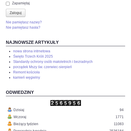
Zapamiętaj
Zaloguj
Nie pamiętasz nazwy?
Nie pamiętasz hasła?
NAJNOWSZE ARTYKUŁY
nowa strona intrnetowa
Święto Trzech Króli 2025
Standardy ochrony osób małoletnich i bezradnych
porządek Mszy św. czerwiec-sierpień
Remont kościoła
kamień węgielny
ODWIEDZINY
Dzisiaj
94
Wczoraj
1771
Bieżący tydzien
11083