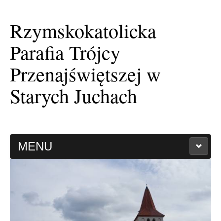
Rzymskokatolicka
Parafia Trójcy
Przenajświętszej w
Starych Juchach
MENU
HISTORIA PARAFII
KAPLICA FILIALNA