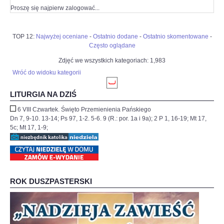
Proszę się najpierw zalogować...
TOP 12:
Najwyżej oceniane
-
Ostatnio dodane
-
Ostatnio skomentowane
-
Często oglądane
Zdjęć we wszystkich kategoriach: 1,983
Wróć do widoku kategorii
LITURGIA NA DZIŚ
6 VIII Czwartek. Święto Przemienienia Pańskiego
Dn 7, 9-10. 13-14; Ps 97, 1-2. 5-6. 9 (R.: por. 1a i 9a); 2 P 1, 16-19; Mt 17,
5c; Mt 17, 1-9;
ROK DUSZPASTERSKI