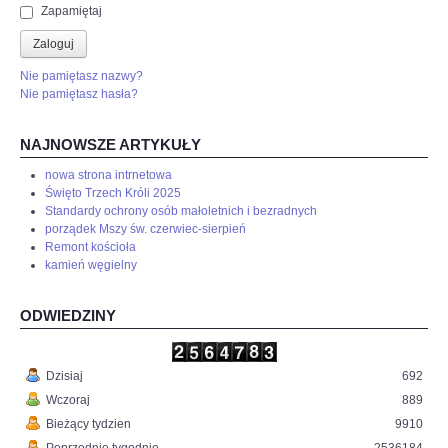
Zapamiętaj
Zaloguj
Nie pamiętasz nazwy?
Nie pamiętasz hasła?
NAJNOWSZE ARTYKUŁY
nowa strona intrnetowa
Święto Trzech Króli 2025
Standardy ochrony osób małoletnich i bezradnych
porządek Mszy św. czerwiec-sierpień
Remont kościoła
kamień węgielny
ODWIEDZINY
Dzisiaj
692
Wczoraj
889
Bieżący tydzien
9910