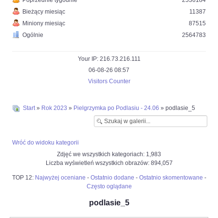
Poprzednie tygodnie
2536184
Bieżący miesiąc
11387
Miniony miesiąc
87515
Ogólnie
2564783
Your IP: 216.73.216.111
06-08-26 08:57
Visitors Counter
Start
»
Rok 2023
»
Pielgrzymka po Podlasiu - 24.06
» podlasie_5
Wróć do widoku kategorii
Zdjęć we wszystkich kategoriach: 1,983
Liczba wyświetleń wszystkich obrazów: 894,057
TOP 12:
Najwyżej oceniane
-
Ostatnio dodane
-
Ostatnio skomentowane
-
Często oglądane
podlasie_5