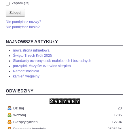
Zapamiętaj
Zaloguj
Nie pamiętasz nazwy?
Nie pamiętasz hasła?
NAJNOWSZE ARTYKUŁY
nowa strona intrnetowa
Święto Trzech Króli 2025
Standardy ochrony osób małoletnich i bezradnych
porządek Mszy św. czerwiec-sierpień
Remont kościoła
kamień węgielny
ODWIEDZINY
Dzisiaj
20
Wczoraj
1785
Bieżący tydzien
12794