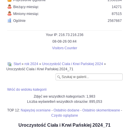
Poprzednie tygodnie
2536184
Bieżący miesiąc
14271
Miniony miesiąc
87515
Ogólnie
2567667
Your IP: 216.73.216.236
08-08-26 00:44
Visitors Counter
Start
»
rok 2024
»
Uroczystość Ciała i Krwi Pańskiej 2024
»
Uroczystość Ciała i Krwi Pańskiej 2024_71
Wróć do widoku kategorii
Zdjęć we wszystkich kategoriach: 1,983
Liczba wyświetleń wszystkich obrazów: 895,053
TOP 12:
Najwyżej oceniane
-
Ostatnio dodane
-
Ostatnio skomentowane
-
Często oglądane
Uroczystość Ciała i Krwi Pańskiej 2024_71