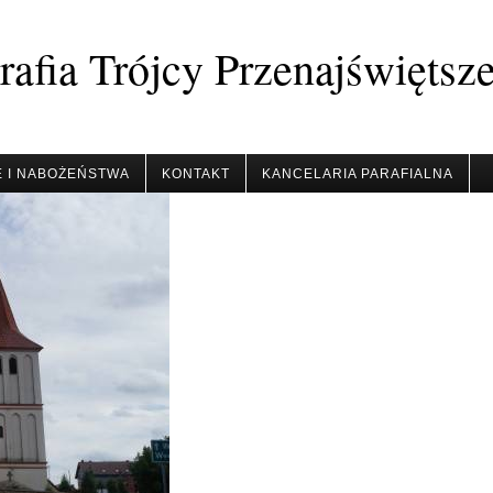
afia Trójcy Przenajświętsz
 I NABOŻEŃSTWA
KONTAKT
KANCELARIA PARAFIALNA