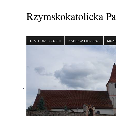
Rzymskokatolicka Par
HISTORIA PARAFII
KAPLICA FILIALNA
MSZE