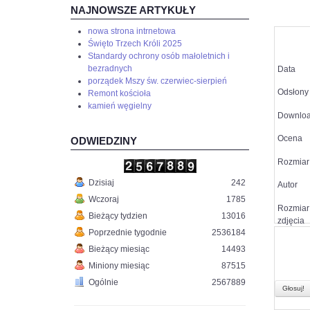
NAJNOWSZE ARTYKUŁY
nowa strona intrnetowa
Święto Trzech Króli 2025
Standardy ochrony osób małoletnich i
bezradnych
Data
porządek Mszy św. czerwiec-sierpień
Odsłony
Remont kościoła
kamień węgielny
Downlo
Ocena
ODWIEDZINY
Rozmiar 
Dzisiaj
242
Autor
Wczoraj
1785
Rozmiar
Bieżący tydzien
13016
zdjęcia
Poprzednie tygodnie
2536184
Bieżący miesiąc
14493
Miniony miesiąc
87515
Ogólnie
2567889