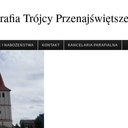
afia Trójcy Przenajświętsz
 I NABOŻEŃSTWA
KONTAKT
KANCELARIA PARAFIALNA