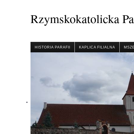
Rzymskokatolicka Par
HISTORIA PARAFII
KAPLICA FILIALNA
MSZE