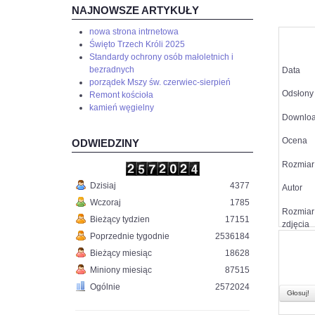
NAJNOWSZE ARTYKUŁY
nowa strona intrnetowa
Święto Trzech Króli 2025
Standardy ochrony osób małoletnich i
bezradnych
Data
porządek Mszy św. czerwiec-sierpień
Odsłony
Remont kościoła
kamień węgielny
Downlo
Ocena
ODWIEDZINY
Rozmiar 
Dzisiaj
4377
Autor
Wczoraj
1785
Rozmiar
Bieżący tydzien
17151
zdjęcia
Poprzednie tygodnie
2536184
Bieżący miesiąc
18628
Miniony miesiąc
87515
Ogólnie
2572024