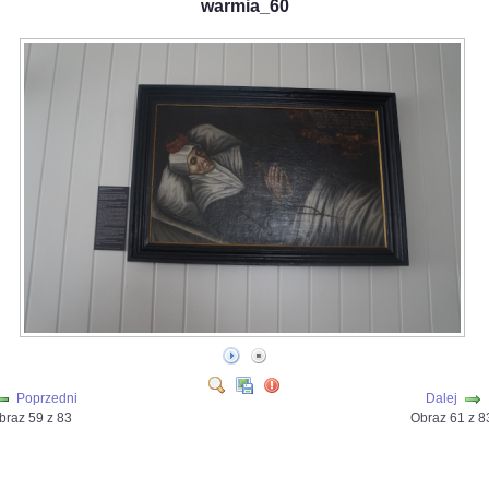
warmia_60
Poprzedni
Dalej
braz 59 z 83
Obraz 61 z 