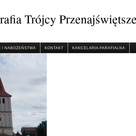
afia Trójcy Przenajświętsz
 I NABOŻEŃSTWA
KONTAKT
KANCELARIA PARAFIALNA