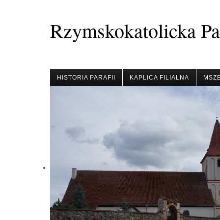
Rzymskokatolicka Par
HISTORIA PARAFII
KAPLICA FILIALNA
MSZE