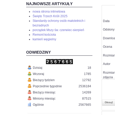
NAJNOWSZE ARTYKUŁY
nowa strona intrnetowa
Święto Trzech Króli 2025
Standardy ochrony osób małoletnich i
Data
bezradnych
Odsłony
porządek Mszy św. czerwiec-sierpień
Remont kościoła
Downlo
kamień węgielny
Ocena
ODWIEDZINY
Rozmiar 
Autor
Dzisiaj
18
Rozmiar
Wczoraj
1785
zdjęcia
Bieżący tydzien
12792
Poprzednie tygodnie
2536184
Bieżący miesiąc
14269
Miniony miesiąc
87515
Ogólnie
2567665