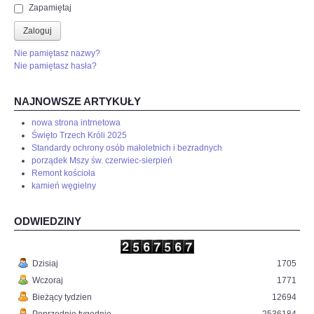
Zapamiętaj
Zaloguj
Nie pamiętasz nazwy?
Nie pamiętasz hasła?
NAJNOWSZE ARTYKUŁY
nowa strona intrnetowa
Święto Trzech Króli 2025
Standardy ochrony osób małoletnich i bezradnych
porządek Mszy św. czerwiec-sierpień
Remont kościoła
kamień węgielny
ODWIEDZINY
Dzisiaj
1705
Wczoraj
1771
Bieżący tydzien
12694