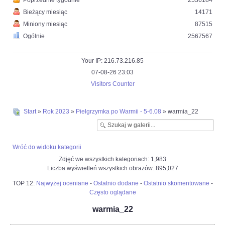
Poprzednie tygodnie
2536184
Bieżący miesiąc
14171
Miniony miesiąc
87515
Ogólnie
2567567
Your IP: 216.73.216.85
07-08-26 23:03
Visitors Counter
Start
»
Rok 2023
»
Pielgrzymka po Warmii - 5-6.08
» warmia_22
Wróć do widoku kategorii
Zdjęć we wszystkich kategoriach: 1,983
Liczba wyświetleń wszystkich obrazów: 895,027
TOP 12:
Najwyżej oceniane
-
Ostatnio dodane
-
Ostatnio skomentowane
-
Często oglądane
warmia_22