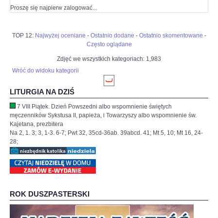
Proszę się najpierw zalogować...
TOP 12:
Najwyżej oceniane
-
Ostatnio dodane
-
Ostatnio skomentowane
-
Często oglądane
Zdjęć we wszystkich kategoriach: 1,983
Wróć do widoku kategorii
LITURGIA NA DZIŚ
7 VIII Piątek. Dzień Powszedni albo wspomnienie świętych
męczenników Sykstusa II, papieża, i Towarzyszy albo wspomnienie św.
Kajetana, prezbitera
Na 2, 1. 3; 3, 1-3. 6-7; Pwt 32, 35cd-36ab. 39abcd. 41; Mt 5, 10; Mt 16, 24-
28;
ROK DUSZPASTERSKI