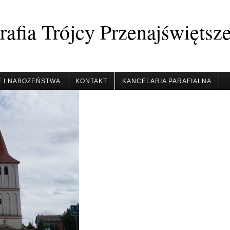
afia Trójcy Przenajświętsz
 I NABOŻEŃSTWA
KONTAKT
KANCELARIA PARAFIALNA