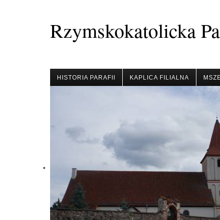
Rzymskokatolicka Par
HISTORIA PARAFII
KAPLICA FILIALNA
MSZE