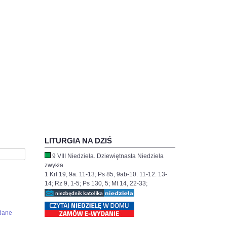
LITURGIA NA DZIŚ
9 VIII Niedziela. Dziewiętnasta Niedziela
zwykła
1 Krl 19, 9a. 11-13; Ps 85, 9ab-10. 11-12. 13-
14; Rz 9, 1-5; Ps 130, 5; Mt 14, 22-33;
dane