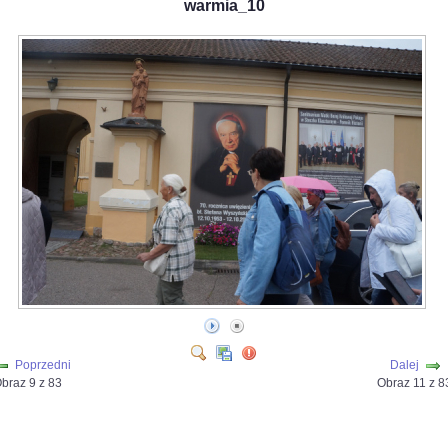
warmia_10
Poprzedni
Dalej
braz 9 z 83
Obraz 11 z 