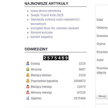
NAJNOWSZE ARTYKUŁY
nowa strona intrnetowa
Święto Trzech Króli 2025
Standardy ochrony osób małoletnich i
Data
bezradnych
Odsłony
porządek Mszy św. czerwiec-sierpień
Remont kościoła
Downlo
kamień węgielny
Ocena
ODWIEDZINY
Rozmiar 
Autor
Dzisiaj
2215
Rozmiar
Wczoraj
5607
zdjęcia
Bieżący tydzien
2215
Poprzednie tygodnie
2554873
Bieżący miesiąc
22073
Miniony miesiąc
87515
Ogólnie
2575469