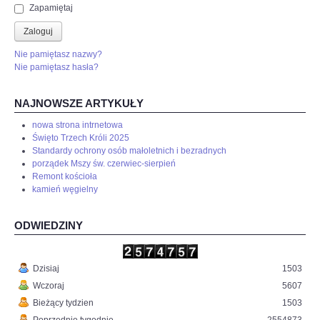
Zapamiętaj
Zaloguj
Nie pamiętasz nazwy?
Nie pamiętasz hasła?
NAJNOWSZE ARTYKUŁY
nowa strona intrnetowa
Święto Trzech Króli 2025
Standardy ochrony osób małoletnich i bezradnych
porządek Mszy św. czerwiec-sierpień
Remont kościoła
kamień węgielny
ODWIEDZINY
Dzisiaj
1503
Wczoraj
5607
Bieżący tydzien
1503