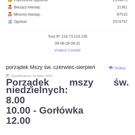
Poprzednie tygodnie
2554873
Bieżący miesiąc
21361
Miniony miesiąc
87515
Ogólnie
2574757
Your IP: 216.73.216.236
09-08-26 09:31
Visitors Counter
porządek Mszy św. czerwiec-sierpień
Drukuj
Opublikowano: 24 lipiec 2024
Porządek mszy św.
niedzielnych:
8.00
10.00 - Gorłówka
12.00