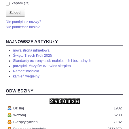
Zapamiętaj
Zaloguj
Nie pamiętasz nazwy?
Nie pamiętasz hasła?
NAJNOWSZE ARTYKUŁY
nowa strona intrnetowa
Święto Trzech Króli 2025
Standardy ochrony osób małoletnich i bezradnych
porządek Mszy św. czerwiec-sierpień
Remont kościoła
kamień węgielny
ODWIEDZINY
Dzisiaj
1902
Wczoraj
5280
Bieżący tydzien
7182