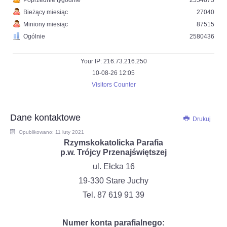
Poprzednie tygodnie
2554873
Bieżący miesiąc
27040
Miniony miesiąc
87515
Ogólnie
2580436
Your IP: 216.73.216.250
10-08-26 12:05
Visitors Counter
Dane kontaktowe
Drukuj
Opublikowano: 11 luty 2021
Rzymskokatolicka Parafia
p.w. Trójcy Przenajświętszej
ul. Ełcka 16
19-330 Stare Juchy
Tel. 87 619 91 39
Numer konta parafialnego: