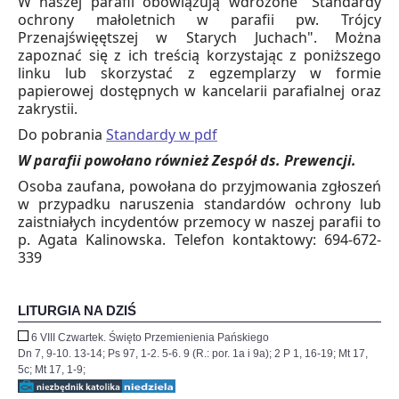
W naszej parafii obowiązują wdrożone "Standardy
ochrony małoletnich w parafii pw. Trójcy
Przenajświęętszej w Starych Juchach". Można
zapoznać się z ich treścią korzystając z poniższego
linku lub skorzystać z egzemplarzy w formie
papierowej dostępnych w kancelarii parafialnej oraz
zakrystii.
Do pobrania
Standardy w pdf
W parafii powołano również Zespół ds. Prewencji.
Osoba zaufana, powołana do przyjmowania zgłoszeń
w przypadku naruszenia standardów ochrony lub
zaistniałych incydentów przemocy w naszej parafii to
p. Agata Kalinowska. Telefon kontaktowy: 694-672-
339
LITURGIA NA DZIŚ
6 VIII Czwartek. Święto Przemienienia Pańskiego
Dn 7, 9-10. 13-14; Ps 97, 1-2. 5-6. 9 (R.: por. 1a i 9a); 2 P 1, 16-19; Mt 17,
5c; Mt 17, 1-9;