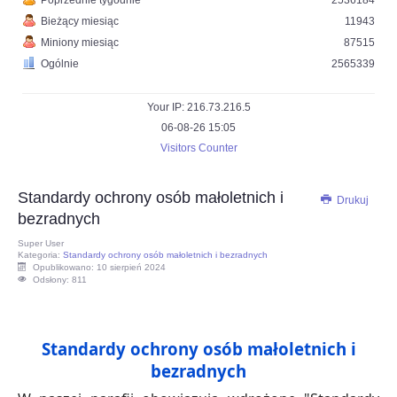
Poprzednie tygodnie
2536184
Bieżący miesiąc
11943
Miniony miesiąc
87515
Ogólnie
2565339
Your IP: 216.73.216.5
06-08-26 15:05
Visitors Counter
Standardy ochrony osób małoletnich i
Drukuj
bezradnych
Super User
Kategoria:
Standardy ochrony osób małoletnich i bezradnych
Opublikowano: 10 sierpień 2024
Odsłony: 811
Standardy ochrony osób małoletnich i
bezradnych