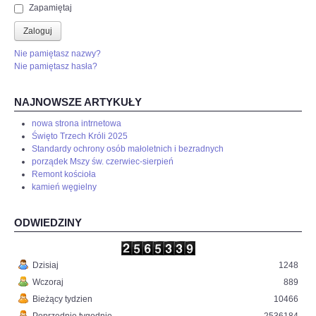
Zapamiętaj
Zaloguj
Nie pamiętasz nazwy?
Nie pamiętasz hasła?
NAJNOWSZE ARTYKUŁY
nowa strona intrnetowa
Święto Trzech Króli 2025
Standardy ochrony osób małoletnich i bezradnych
porządek Mszy św. czerwiec-sierpień
Remont kościoła
kamień węgielny
ODWIEDZINY
Dzisiaj
1248
Wczoraj
889
Bieżący tydzien
10466