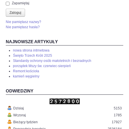
Zapamiętaj
Zaloguj
Nie pamiętasz nazwy?
Nie pamiętasz hasła?
NAJNOWSZE ARTYKUŁY
nowa strona intrnetowa
Święto Trzech Króli 2025
Standardy ochrony osób małoletnich i bezradnych
porządek Mszy św. czerwiec-sierpień
Remont kościoła
kamień węgielny
ODWIEDZINY
Dzisiaj
5153
Wczoraj
1785
Bieżący tydzien
17927