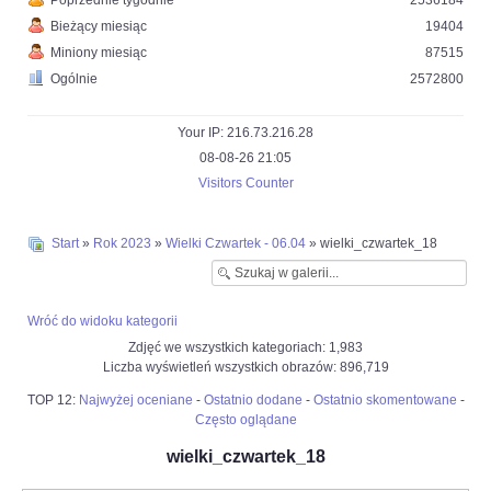
Poprzednie tygodnie
2536184
Bieżący miesiąc
19404
Miniony miesiąc
87515
Ogólnie
2572800
Your IP: 216.73.216.28
08-08-26 21:05
Visitors Counter
Start
»
Rok 2023
»
Wielki Czwartek - 06.04
» wielki_czwartek_18
Wróć do widoku kategorii
Zdjęć we wszystkich kategoriach: 1,983
Liczba wyświetleń wszystkich obrazów: 896,719
TOP 12:
Najwyżej oceniane
-
Ostatnio dodane
-
Ostatnio skomentowane
-
Często oglądane
wielki_czwartek_18