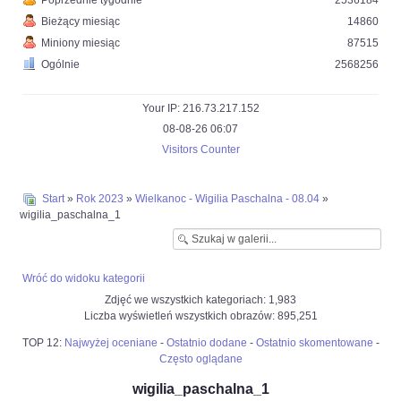
Poprzednie tygodnie
2536184
Bieżący miesiąc
14860
Miniony miesiąc
87515
Ogólnie
2568256
Your IP: 216.73.217.152
08-08-26 06:07
Visitors Counter
Start
»
Rok 2023
»
Wielkanoc - Wigilia Paschalna - 08.04
»
wigilia_paschalna_1
Wróć do widoku kategorii
Zdjęć we wszystkich kategoriach: 1,983
Liczba wyświetleń wszystkich obrazów: 895,251
TOP 12:
Najwyżej oceniane
-
Ostatnio dodane
-
Ostatnio skomentowane
-
Często oglądane
wigilia_paschalna_1