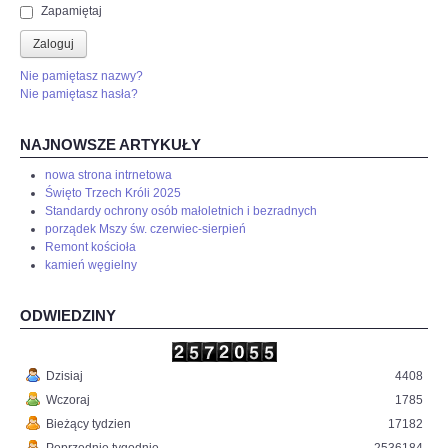
Zapamiętaj
Zaloguj
Nie pamiętasz nazwy?
Nie pamiętasz hasła?
NAJNOWSZE ARTYKUŁY
nowa strona intrnetowa
Święto Trzech Króli 2025
Standardy ochrony osób małoletnich i bezradnych
porządek Mszy św. czerwiec-sierpień
Remont kościoła
kamień węgielny
ODWIEDZINY
Dzisiaj
4408
Wczoraj
1785
Bieżący tydzien
17182