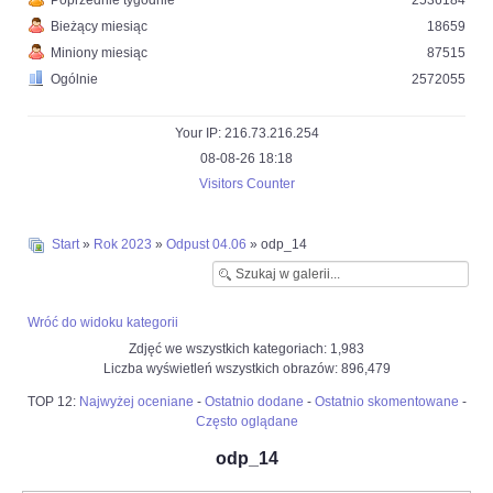
Poprzednie tygodnie
2536184
Bieżący miesiąc
18659
Miniony miesiąc
87515
Ogólnie
2572055
Your IP: 216.73.216.254
08-08-26 18:18
Visitors Counter
Start
»
Rok 2023
»
Odpust 04.06
» odp_14
Wróć do widoku kategorii
Zdjęć we wszystkich kategoriach: 1,983
Liczba wyświetleń wszystkich obrazów: 896,479
TOP 12:
Najwyżej oceniane
-
Ostatnio dodane
-
Ostatnio skomentowane
-
Często oglądane
odp_14