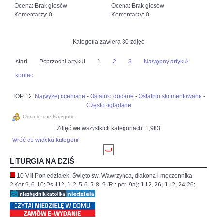
Ocena: Brak głosów
Ocena: Brak głosów
Komentarzy: 0
Komentarzy: 0
Kategoria zawiera 30 zdjęć
start
Poprzedni artykuł
1
2
3
Następny artykuł
koniec
TOP 12:
Najwyżej oceniane
-
Ostatnio dodane
-
Ostatnio skomentowane
-
Często oglądane
Ograniczone Kategorie
Zdjęć we wszystkich kategoriach: 1,983
Wróć do widoku kategorii
LITURGIA NA DZIŚ
10 VIII Poniedziałek. Święto św. Wawrzyńca, diakona i męczennika
2 Kor 9, 6-10; Ps 112, 1-2. 5-6. 7-8. 9 (R.: por. 9a); J 12, 26; J 12, 24-26;