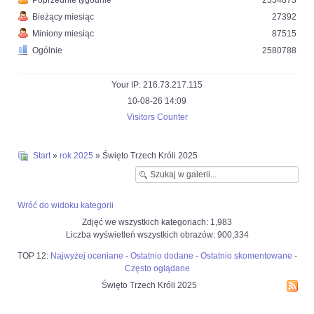
Poprzednie tygodnie
2554873
Bieżący miesiąc
27392
Miniony miesiąc
87515
Ogólnie
2580788
Your IP: 216.73.217.115
10-08-26 14:09
Visitors Counter
Start
»
rok 2025
» Święto Trzech Króli 2025
Wróć do widoku kategorii
Zdjęć we wszystkich kategoriach: 1,983
Liczba wyświetleń wszystkich obrazów: 900,334
TOP 12:
Najwyżej oceniane
-
Ostatnio dodane
-
Ostatnio skomentowane
-
Często oglądane
Święto Trzech Króli 2025